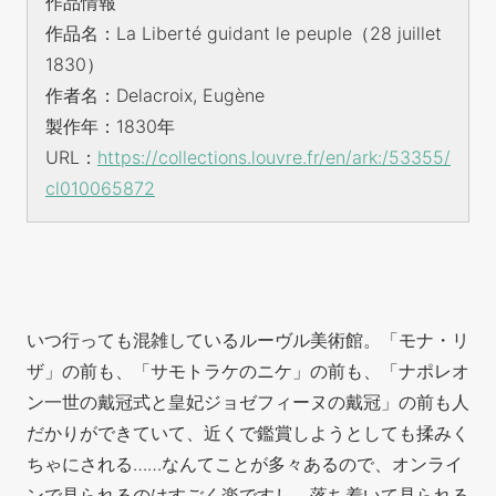
作品情報
作品名：La Liberté guidant le peuple（28 juillet
1830）
作者名：Delacroix, Eugène
製作年：1830年
URL：
https://collections.louvre.fr/en/ark:/53355/
cl0
10
06587
2
いつ行っても混雑しているルーヴル美術館。「モナ・リ
ザ」の前も、「サモトラケのニケ」の前も、「ナポレオ
ン一世の戴冠式と皇妃ジョゼフィーヌの戴冠」の前も人
だかりができていて、近くで鑑賞しようとしても揉みく
ちゃにされる……なんてことが多々あるので、オンライ
ンで見られるのはすごく楽ですし、落ち着いて見られる