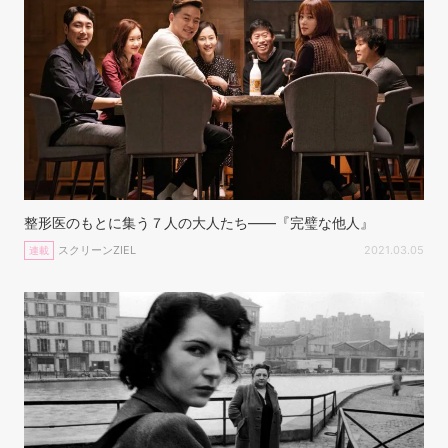
整形医のもとに集う７人の大人たち——『完璧な他人』
スクリーンZIEL
2021.03.05
連載