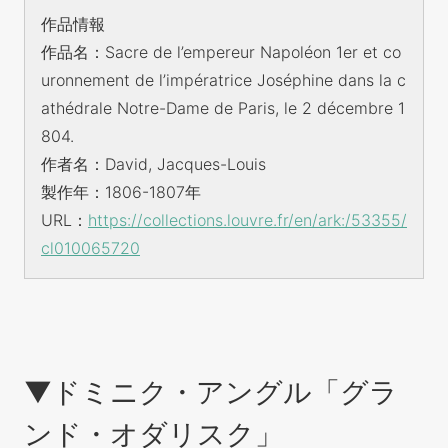
作品情報
作品名：Sacre de l’empereur Napoléon 1er et co
uronnement de l’impératrice Joséphine dans la c
athédrale Notre-Dame de Paris, le 2 décembre 1
804.
作者名：David, Jacques-Louis
製作年：1806-1807年
URL：
https://collections.louvre.fr/en/ark:/53355/
cl010065720
▼ドミニク・アングル「グラ
ンド・オダリスク」