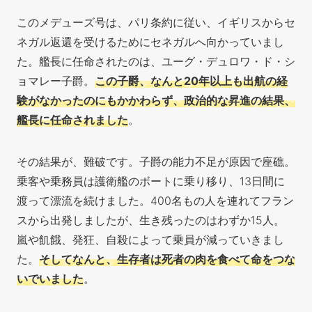
このメデューズ号は、パリ条約に従い、イギリスからセ
ネガル返還を受けるためにセネガルへ向かっていまし
た。艦長に任命されたのは、ユーグ・デュロワ・ド・シ
ョマレー子爵。
この子爵、なんと20年以上も出航の経
験がなかったのにもかかわらず、政治的な昇進の結果、
艦長に任命されました
。
その結果が、難破です。子爵の能力不足が原因で座礁。
乗客や乗務員は護衛艦のボートに乗り移り、13日間に
渡って漂流を続けました。400名もの人を連れてフラン
スから出発しましたが、生き残ったのはわずか15人。
嵐や飢餓、発狂、自殺によって乗員が減っていきまし
た。
そしてなんと、生存者は死者の肉を食べて命をつな
いでいました
。