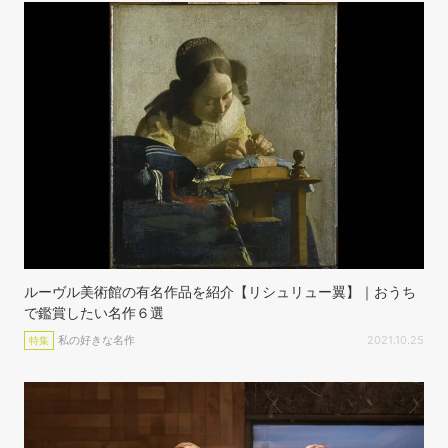
ルーヴル美術館の有名作品を紹介【リシュリュー翼】｜おうち
で鑑賞したい名作６選
私の好きな名作
2021.10.25
特集