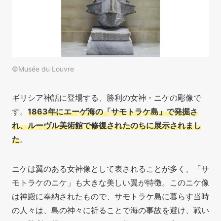
©Musée du Louvre
ギリシア神話に登場する、勝利の女神・ニケの彫像で
す。
1863年にエーゲ海の「サモトラケ島」で発掘さ
れ、ルーヴル美術館で修復されたのちに展示されまし
た
。
ニケは翼のある女神像として表されることが多く、「サ
モトラケのニケ」も大きな美しい翼が特徴。このニケ像
は神殿に奉納されたもので、サモトラケ島に暮らす当時
の人々は、島の神々に祈ることで海の事故を避け、戦い