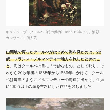
ギュスターヴ・クールベ《狩の獲物》1856-62年ごろ、油彩・
カンヴァス、個人蔵
山間地で育ったクールべがはじめて海を見たのは、22
歳、フランス・ノルマンディー地方を旅したときのこ
と
。海はクールベの目に「奇妙なもの」として映り、そ
れから20数年後の1865年から1869年にかけて、クール
ベは毎年のようにノルマンディーの海岸に出かけ、生涯
に100点以上の海を主題にした作品を残しました。