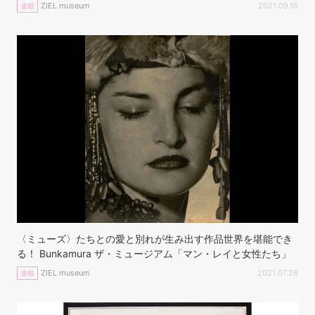
ZIEL museum
2021.09.16
連載
〈ミューズ〉たちとの愛と別れが生み出す作品世界を堪能でき
る！ Bunkamura ザ・ミュージアム「マン・レイと女性たち」
ZIEL museum
2021.07.26
連載