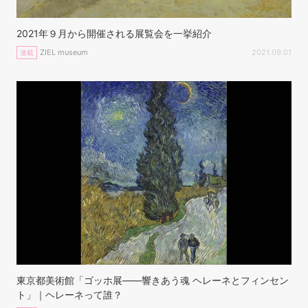
2021年９月から開催される展覧会を一挙紹介
ZIEL museum
2021.09.01
連載
東京都美術館「ゴッホ展——響きあう魂 ヘレーネとフィンセン
ト」｜ヘレーネって誰？