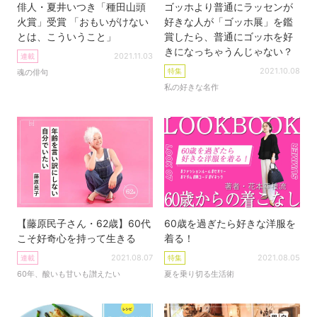
俳人・夏井いつき「種田山頭
ゴッホより普通にラッセンが
火賞」受賞 「おもいがけない
好きな人が「ゴッホ展」を鑑
とは、こういうこと」
賞したら、普通にゴッホを好
きになっちゃうんじゃない？
2021.11.03
連載
2021.10.08
特集
魂の俳句
私の好きな名作
【藤原民子さん・62歳】60代
60歳を過ぎたら好きな洋服を
こそ好奇心を持って生きる
着る！
2021.08.07
2021.08.05
連載
特集
60年、酸いも甘いも讃えたい
夏を乗り切る生活術