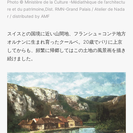
Photo © Ministère de la Culture -Médiathèque de l’architectu
re et du patrimoine,Dist. RMN-Grand Palais / Atelier de Nada
r / distributed by AMF
スイスとの国境に近い山間地、フランシュ＝コンテ地方
オルナンに生まれ育ったクールベ。20歳でパリに上京
してからも、頻繁に帰郷してはこの土地の風景画を描き
続けました。