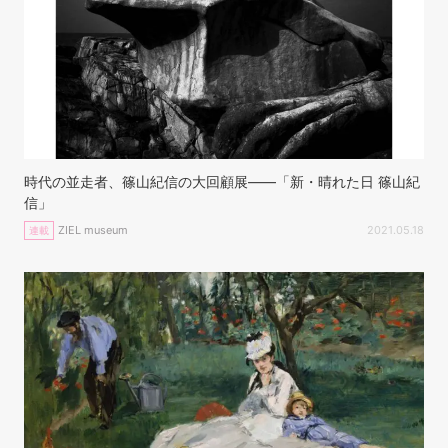
時代の並走者、篠山紀信の大回顧展——「新・晴れた日 篠山紀
信」
ZIEL museum
2021.05.18
連載