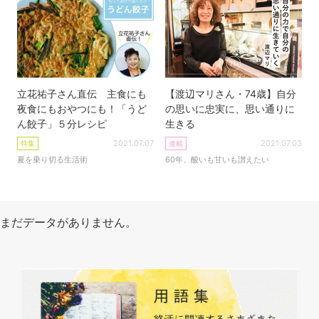
立花祐子さん直伝 主食にも
【渡辺マリさん・74歳】自分
夜食にもおやつにも！「うど
の思いに忠実に、思い通りに
ん餃子」５分レシピ
生きる
2021.07.07
2021.07.03
特集
連載
夏を乗り切る生活術
60年、酸いも甘いも讃えたい
まだデータがありません。