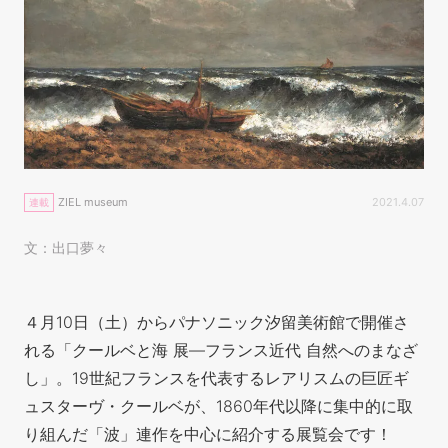
ZIEL museum
2021.4.07
連載
文：出口夢々
４月10日（土）からパナソニック汐留美術館で開催さ
れる「クールベと海 展—フランス近代 自然へのまなざ
し」。19世紀フランスを代表するレアリスムの巨匠ギ
ュスターヴ・クールベが、1860年代以降に集中的に取
り組んだ「波」連作を中心に紹介する展覧会です！