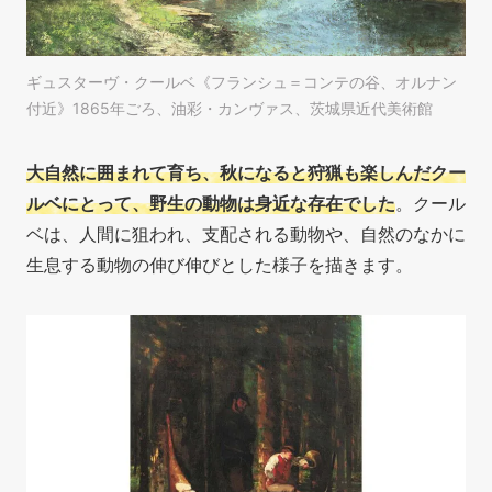
ギュスターヴ・クールベ《フランシュ＝コンテの谷、オルナン
付近》1865年ごろ、油彩・カンヴァス、茨城県近代美術館
大自然に囲まれて育ち、秋になると狩猟も楽しんだクー
ルベにとって、野生の動物は身近な存在でした
。クール
ベは、人間に狙われ、支配される動物や、自然のなかに
生息する動物の伸び伸びとした様子を描きます。