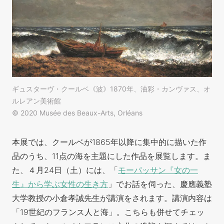
ギュスターヴ・クールベ《波》1870年、油彩・カンヴァス、オ
ルレアン美術館
© 2020 Musée des Beaux-Arts, Orléans
本展では、クールベが1865年以降に集中的に描いた作
品のうち、11点の海を主題にした作品を展覧します。ま
た、４月24日（土）には、「
モーパッサン『女の一
生』から学ぶ女性の生き方
」でお話を伺った、慶應義塾
大学教授の小倉孝誠先生が講演をされます。講演内容は
「19世紀のフランス人と海」。こちらも併せてチェッ