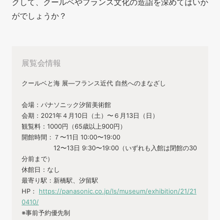
クして、クールベやフランス文化の造詣を深めてはいか
がでしょうか？
展覧会情報
クールベと海 展—フランス近代 自然へのまなざし
会場：パナソニック汐留美術館
会期：2021年４月10日（土）〜６月13日（日）
観覧料：1000円（65歳以上900円）
開館時間：７〜11日 10:00〜19:00
12〜13日 9:30〜19:00（いずれも入館は閉館の30
分前まで）
休館日：なし
最寄り駅：新橋駅、汐留駅
HP：
https://panasonic.co.jp/ls/museum/exhibition/21/21
0410/
※事前予約優先制