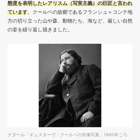
態度を表明した
レアリスム（写実主義）の巨匠と言われ
ています
。クールベの故郷であるフランシュ＝コンテ地
方の切り立った山や森、動物たち、海など、厳しい自然
の姿を繰り返し描きました。
ナダール「ギュスターヴ・クールベの肖像写真」1860年ごろ