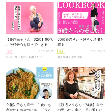
【藤原民子さん・62歳】60代
60歳を過ぎたら好きな洋服を
こそ好奇心を持って生きる
着る！
2021.08.07
2021.08.05
連載
特集
60年、酸いも甘いも讃えたい
夏を乗り切る生活術
立花祐子さん直伝 主食にも
【渡辺マリさん・74歳】自分
夜食にもおやつにも！「うど
の思いに忠実に、思い通りに