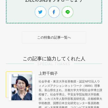
この特集の記事一覧へ
この記事に協力してくれた人
SPECIAL THANKS
上野千鶴子
社会学者・東京大学名誉教授・認定NPO法人ウ
ィメンズアクションネットワーク（WAN）理事
長。富山県生まれ。京都大学大学院社会学博士課
程修了。社会学博士。平安女学院短期大学助教
授、シカゴ大学人類学部客員研究員、京都精華大
学助教授、国際日本文化研究センター客員助教
授、ボン大学客員教授、コロンビア大学客員教