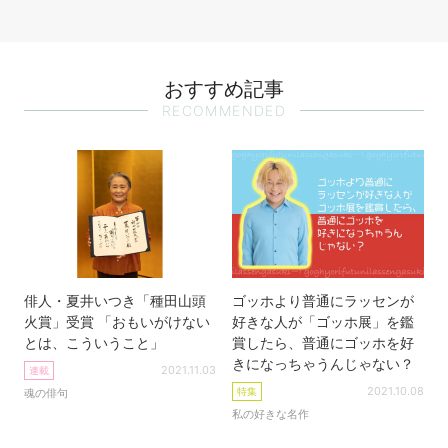
おすすめ記事
RECOMMENDED
俳人・夏井いつき「種田山頭
ゴッホより普通にラッセンが
火賞」受賞 「おもいがけない
好きな人が「ゴッホ展」を鑑
とは、こういうこと」
賞したら、普通にゴッホを好
きになっちゃうんじゃない？
2021.11.03
連載
2021.10.08
特集
魂の俳句
私の好きな名作