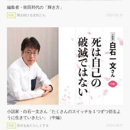
編集者・依田邦代の「輝き方」
輝き続ける女性たち
2021.05.31
特集
小説家・白石一文さん「たくさんのスイッチを１つずつ切るよ
うに生きていきたい」（中編）
自分をあたらしくする
2020.08.17
特集