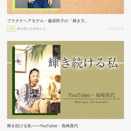
プラチナヘアモデル・藤原民子の「輝き方」
輝き続ける女性たち
2021.06.18
特集
輝き続ける私——YouTuber・島崎真代