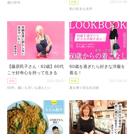
2021.10.08
特集
魂の俳句
私の好きな名作
【藤原民子さん・62歳】60代
60歳を過ぎたら好きな洋服を
こそ好奇心を持って生きる
着る！
2021.08.07
2021.08.05
連載
特集
60年、酸いも甘いも讃えたい
夏を乗り切る生活術