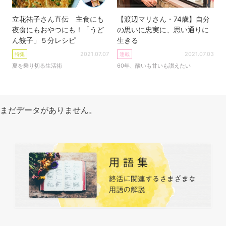
立花祐子さん直伝 主食にも
【渡辺マリさん・74歳】自分
夜食にもおやつにも！「うど
の思いに忠実に、思い通りに
ん餃子」５分レシピ
生きる
2021.07.07
2021.07.03
特集
連載
夏を乗り切る生活術
60年、酸いも甘いも讃えたい
まだデータがありません。