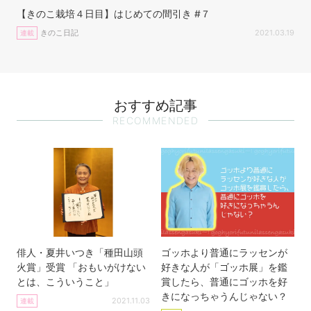
【きのこ栽培４日目】はじめての間引き #７
きのこ日記
2021.03.19
連載
おすすめ記事
RECOMMENDED
俳人・夏井いつき「種田山頭
ゴッホより普通にラッセンが
火賞」受賞 「おもいがけない
好きな人が「ゴッホ展」を鑑
とは、こういうこと」
賞したら、普通にゴッホを好
きになっちゃうんじゃない？
2021.11.03
連載