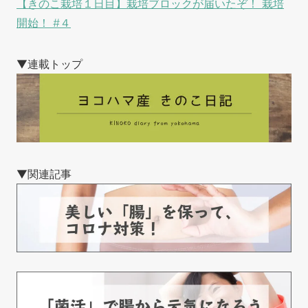
【きのこ栽培１日目】栽培ブロックが届いたぞ！ 栽培
開始！ #４
▼連載トップ
▼関連記事