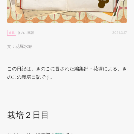
きのこ日記
2021.3.17
連載
文：花塚水結
この日記は、きのこに冒された編集部・花塚による、き
のこの栽培日記です。
栽培２日目