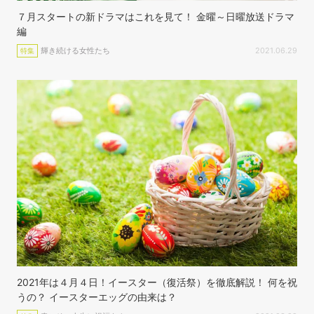
７月スタートの新ドラマはこれを見て！ 金曜～日曜放送ドラマ
編
輝き続ける女性たち
2021.06.29
特集
2021年は４月４日！イースター（復活祭）を徹底解説！ 何を祝
うの？ イースターエッグの由来は？