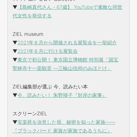
▼
【島崎真代さん・67歳】 YouTubeで素敵な同世
代女性を発信する
ZIEL museum
▼
2021年６月から開催される展覧会を一挙紹介
▼
2021年６月に行ける展覧会
▼
東京で初公開！ 東京国立博物館 特別展「国宝
聖林寺十一面観音 ―三輪山信仰のみほとけ」
ZIEL編集部が選ぶ 今、読みたい本
▼
今、読みたい！ 朱野帰子『対岸の家事』
スクリーンZIEL
▼
安楽死を決意した母、秘密を知った家族——
『ブラックバード 家族が家族であるうちに』