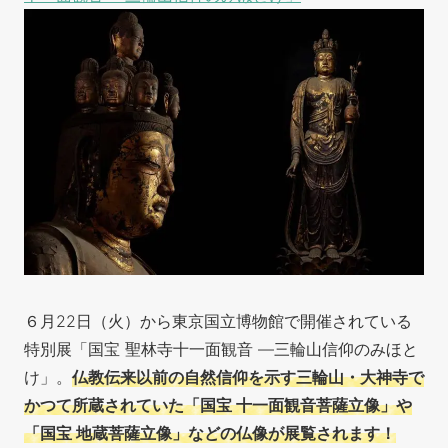
６月22日（火）から東京国立博物館で開催されている
特別展「国宝 聖林寺十一面観音 ―三輪山信仰のみほと
け」。
仏教伝来以前の自然信仰を示す三輪山・大神寺で
かつて所蔵されていた「国宝 十一面観音菩薩立像」や
「国宝 地蔵菩薩立像」などの仏像が展覧されます！