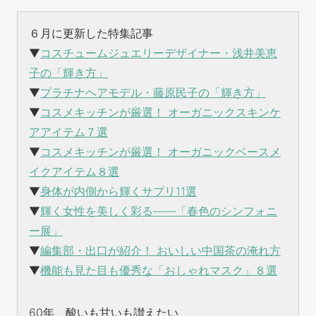
６月に更新した特集記事
▼
コスチュームジュエリーデザイナー・浅井美恵
子の「輝き方」
▼
プラチナヘアモデル・藤原民子の「輝き方」
▼
コスメキッチンが厳選！ オーガニックスキンケ
アアイテム７選
▼
コスメキッチンが厳選！ オーガニックベースメ
イクアイテム８選
▼
身体が内側から輝くサプリ11選
▼
輝く女性を美しく彩る——「春色のシンフォニ
ー展」
▼
編集部・出口が紹介！ おいしい中国茶の淹れ方
▼
機能も見た目も優秀な「おしゃれマスク」８選
60年、酸いも甘いも讃えたい