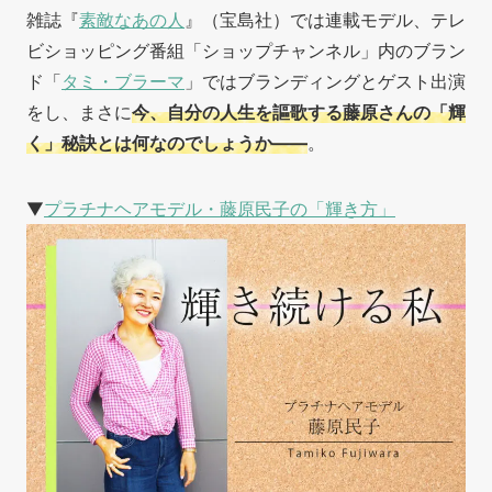
雑誌『
素敵なあの人
』（宝島社）では連載モデル、テレ
ビショッピング番組「ショップチャンネル」内のブラン
ド「
タミ・ブラーマ
」ではブランディングとゲスト出演
をし、まさに
今、自分の人生を謳歌する藤原さんの「輝
く」秘訣とは何なのでしょうか——
。
▼
プラチナヘアモデル・藤原民子の「輝き方」