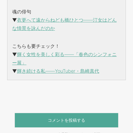
魂の俳句
▼
衣更へて遠からねども橋ひとつ——汀女はどん
な情景を詠んだのか
こちらも要チェック！
▼
輝く女性を美しく彩る——「春色のシンフォニ
ー展」
▼
輝き続ける私——YouTuber・島崎真代
コメントを投稿する