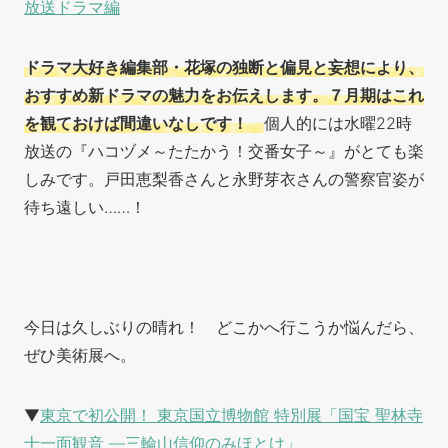
放送ドラマ編
ドラマ大好き編集部・花塚の独断と偏見と妄想により、
おすすめ新ドラマの魅力をお伝えします。７月期はこれ
を観ておけば間違いなしです！
個人的には水曜22時
放送の『ハコヅメ～たたかう！交番女子～』がとても楽
しみです。戸田恵梨香さんと永野芽衣さんの警察官姿が
待ち遠しい……！
今日は久しぶりの晴れ！ どこかへ行こうか悩んだら、
ぜひ美術展へ。
▼
東京で初公開！ 東京国立博物館 特別展「国宝 聖林寺
十一面観音 ―三輪山信仰のみほとけ」